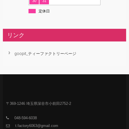
30
31
定休日
リンク
goopit_ティーファクトリーページ
〒369-1246 埼玉県深谷市小前田2752-2
048-594-6038
t.factory6063@gmail.com