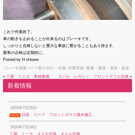
これで作業終了。
車の動きを止めることが出来るのはブレーキです。
しっかりと点検しないと重大な事故に繋がることもあり得ます。
愛車の点検は定期的に。
Posted by H.shirane
ブレーキ関連パーツ取り付け・交換
,
作業実績
,
整備・修理・塗装・板金
«
三菱 ミニカ 車検整備
スバル レガシィ フロントグリル交換
»
新着情報
2026年7月25日
日産 リーフ フロントガラス撥水施工
NEW!
2026年7月24日
三菱 ミニカ タイヤ交換 オイル交換