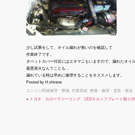
少し試乗をして、オイル漏れが無いのを確認して
作業終了です。
タペットカバー付近にはエキマニもいますので、漏れたオイ
最悪発火なんてことも…
漏れている時は早めに修理することをオススメします。
Posted by H.shirane
エンジン関連修理・整備
,
作業実績
,
整備・修理・塗装・板金
«
トヨタ カローラツーリング LEDスカッフプレート取り