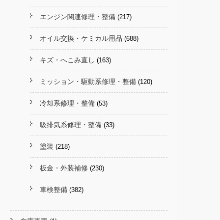
エンジン関連修理・整備
(217)
オイル交換・ケミカル用品
(688)
キズ・へこみ直し
(163)
ミッション・駆動系修理・整備
(120)
冷却系修理・整備
(53)
吸排気系修理・整備
(33)
塗装
(218)
板金・外装補修
(230)
車検整備
(382)