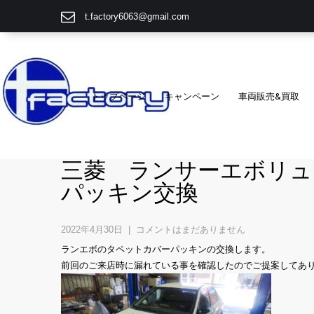
t.factory6063@gmail.com
トップページ
キャンペーン
車両販売&買取
三菱 ランサーエボリュ
パッキン交換
2022年4月30日
|
コメントはまだありません
ランエボのタペットカバーパッキンの交換します。
前回のご来店時に漏れている事を確認したのでご提案してあ