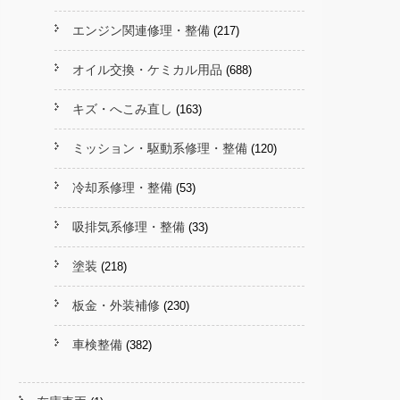
エンジン関連修理・整備
(217)
オイル交換・ケミカル用品
(688)
キズ・へこみ直し
(163)
ミッション・駆動系修理・整備
(120)
冷却系修理・整備
(53)
吸排気系修理・整備
(33)
塗装
(218)
板金・外装補修
(230)
車検整備
(382)