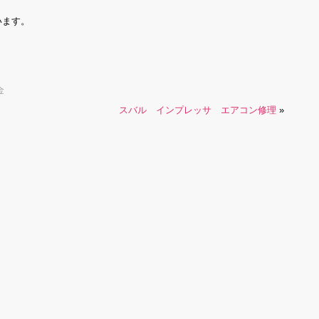
います。
金
スバル インプレッサ エアコン修理
»