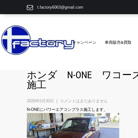
t.factory6063@gmail.com
トップページ
キャンペーン
車両販売&買取
ホンダ N-ONE ワコ
施工
2026年5月30日
|
コメントはまだありません
N-ONEにパワーエアコンプラス施工します。