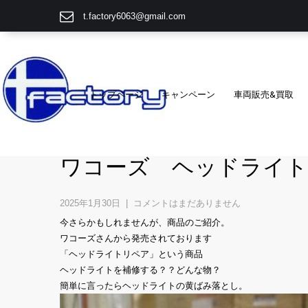
t.factory6063@gmail.com
トップページ
キャンペーン
車両販売&買取
ワコーズ ヘッドライ
2025年1月30日
|
コメントはまだありません
今さらかもしれませんが、商品のご紹介。
ワコーズさんから発売されております
「ヘッドライトリペア」という商品
ヘッドライトを補修する？？どんな物？
簡単に言ったらヘッドライトの黄ばみ落とし。