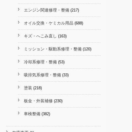
エンジン関連修理・整備
(217)
オイル交換・ケミカル用品
(688)
キズ・へこみ直し
(163)
ミッション・駆動系修理・整備
(120)
冷却系修理・整備
(53)
吸排気系修理・整備
(33)
塗装
(218)
板金・外装補修
(230)
車検整備
(382)