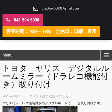
t.factory6063@gmail.com
048-594-6038
営業時間：10時～19時 定休日：日曜，月曜
Menu
トヨタ ヤリス デジタルル
ームミラー（ドラレコ機能付
き）取り付け
2023年1月10日
|
コメントはまだありません
ヤリスにドラレコ機能付きのデジタルルームミラーを取り付けます。