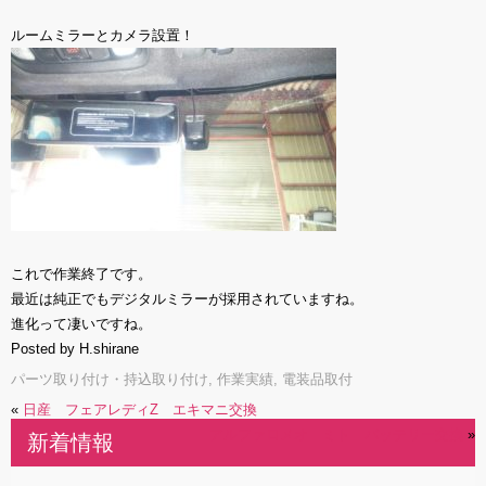
ルームミラーとカメラ設置！
これで作業終了です。
最近は純正でもデジタルミラーが採用されていますね。
進化って凄いですね。
Posted by H.shirane
パーツ取り付け・持込取り付け
,
作業実績
,
電装品取付
«
日産 フェアレディZ エキマニ交換
アルファロメオ ミト バッテリー交換
»
新着情報