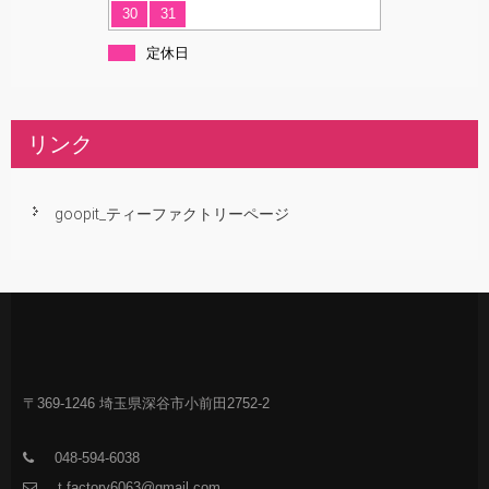
30
31
定休日
リンク
goopit_ティーファクトリーページ
〒369-1246 埼玉県深谷市小前田2752-2
048-594-6038
t.factory6063@gmail.com