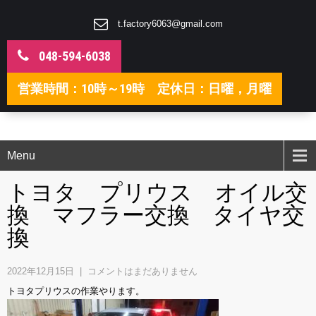
t.factory6063@gmail.com
048-594-6038
営業時間：10時～19時 定休日：日曜，月曜
Menu
トヨタ プリウス オイル交
換 マフラー交換 タイヤ交
換
2022年12月15日
|
コメントはまだありません
トヨタプリウスの作業やります。