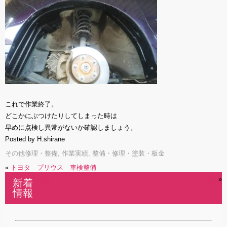
これで作業終了。
どこかにぶつけたりしてしまった時は
早めに点検し異常がないか確認しましょう。
Posted by H.shirane
その他修理・整備
,
作業実績
,
整備・修理・塗装・板金
«
トヨタ プリウス 車検整備
日産 スカイラインクーペ フロントロアアームブーツ交換
»
新着
情報