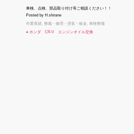
車検、点検、部品取り付け等ご相談ください！！
Posted by H.shirane
作業実績
,
整備・修理・塗装・板金
,
車検整備
«
ホンダ CR-V エンジンオイル交換