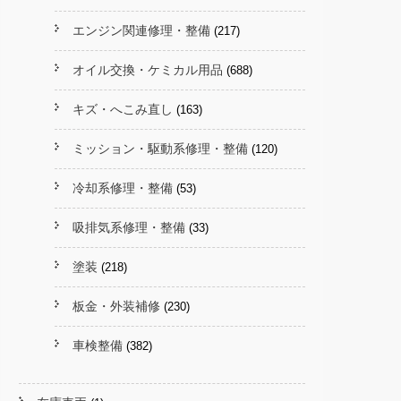
エンジン関連修理・整備
(217)
オイル交換・ケミカル用品
(688)
キズ・へこみ直し
(163)
ミッション・駆動系修理・整備
(120)
冷却系修理・整備
(53)
吸排気系修理・整備
(33)
塗装
(218)
板金・外装補修
(230)
車検整備
(382)