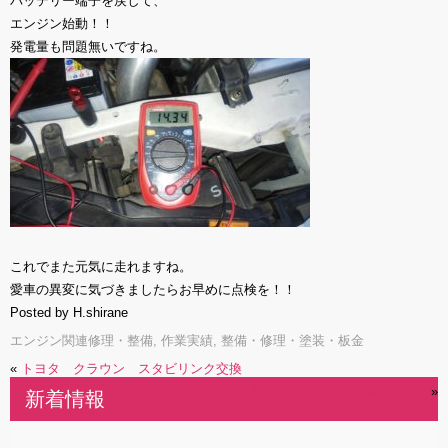
バッテリー端子を戻して、
エンジン始動！！
発電量も問題無いですね。
これでまた元気に走れますね。
愛車の異変に気づきましたらお早めに点検を！！
Posted by H.shirane
エンジン関連修理・整備
,
作業実績
,
整備・修理・塗装・板金
«
トヨタ クラウン スタビリンク交換
トヨタ マークX 車高調取り付け
»
新着情報