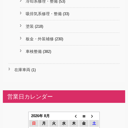
冷却系修理・整備
(53)
吸排気系修理・整備
(33)
塗装
(218)
板金・外装補修
(230)
車検整備
(382)
在庫車両
(1)
営業日カレンダー
2026年 8月
日
月
火
水
木
金
土