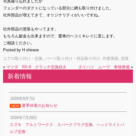
写真撮り忘れましたが
フェンダーのダクトになっている部分に網も取り付けました。
社外部品が増えてきて、オリジナリティがいいですね。
社外部品の塗装もやってます。
もちろん鈑金も出来ますので、愛車のヘコミキレイに直します。
ご相談ください。
Posted by H.shirane
エアロ取り付け・交換
,
パーツ取り付け・持込取り付け
,
作業実績
,
塗装
«
マツダ RX-8 クラッチ交換続き
ダイハツ ムーヴ 車検整備
»
新着情報
2026年8月7日
夏季休業のお知らせ
NEW!
2026年7月29日
スズキ アルトワークス スパークプラグ交換、ヘッドライトバ
ルブ交換