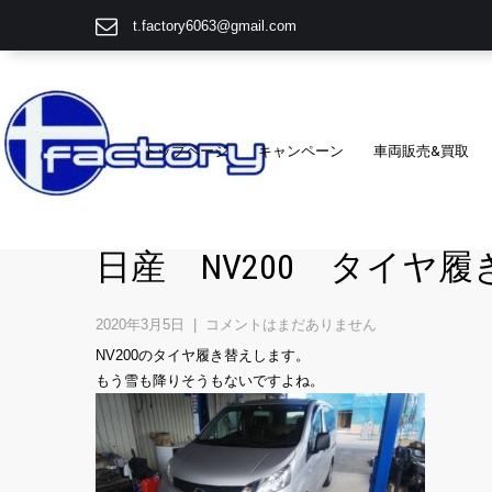
t.factory6063@gmail.com
トップページ
キャンペーン
車両販売&買取
日産 NV200 タイヤ履
2020年3月5日
|
コメントはまだありません
NV200のタイヤ履き替えします。
もう雪も降りそうもないですよね。