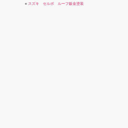
«
スズキ セルボ ルーフ鈑金塗装