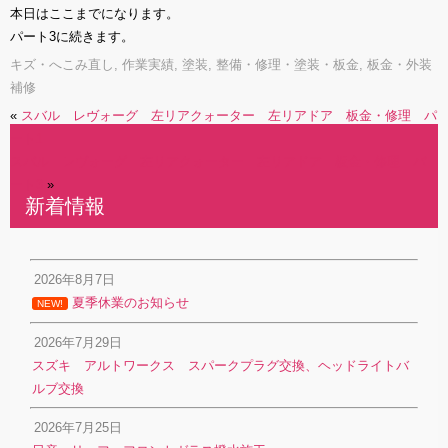
本日はここまでになります。
パート3に続きます。
キズ・へこみ直し
,
作業実績
,
塗装
,
整備・修理・塗装・板金
,
板金・外装
補修
«
スバル レヴォーグ 左リアクォーター 左リアドア 板金・修理 パ
ート1
スバル レヴォーグ 左リアクォーター 左リアドア 板金・修理 パ
ート3
»
新着情報
2026年8月7日
夏季休業のお知らせ
NEW!
2026年7月29日
スズキ アルトワークス スパークプラグ交換、ヘッドライトバ
ルブ交換
2026年7月25日