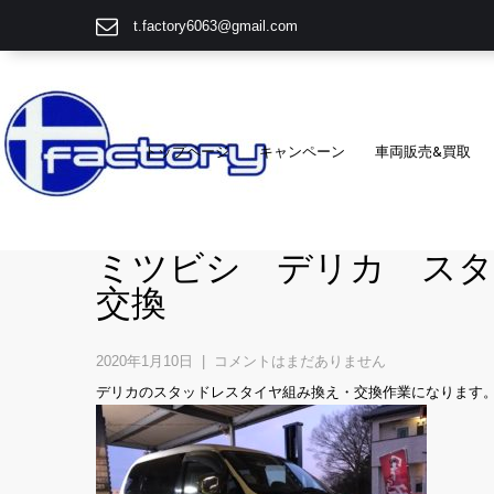
t.factory6063@gmail.com
トップページ
キャンペーン
車両販売&買取
ミツビシ デリカ スタ
交換
2020年1月10日
|
コメントはまだありません
デリカのスタッドレスタイヤ組み換え・交換作業になります