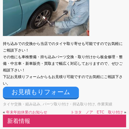
持ち込みでの交換から当店でのタイヤ取り寄せも可能ですのでお気軽に
ご相談下さい！
その他にも車検整備・持ち込みパーツ交換・取り付けから板金修理・整
備・中古車・新車販売・買取まで幅広く対応しておりますので、ぜひご
相談下さい！
下記お見積りフォームからもお見積り可能ですのでお気軽にご相談下さ
い。
お見積もりフォーム
タイヤ交換・組み込み
,
パーツ取り付け・持込取り付け
,
作業実績
«
年末年始休業のお知らせ
トヨタ ノア ETC 取り付け
»
新着情報