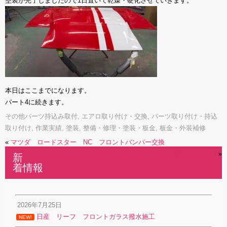
塗装が完了しましたので1日置いて乾燥・硬化させていきます。
本日はここまでになります。
パート4に続きます。
その他パーツ持込み取付
,
エアロ取り付け・交換
,
パーツ取り付け・持込
取り付け
,
作業実績
,
塗装
,
整備・修理・塗装・板金
,
板金・外装補修
«
マツダ ロードスター NC フロントバンパー交換
ユーノス ロードスター NA 社外 ボンネット塗装 パート4
»
新
着情報
2026年7月25日
日産 リーフ フロントガラス撥水施工
NEW!