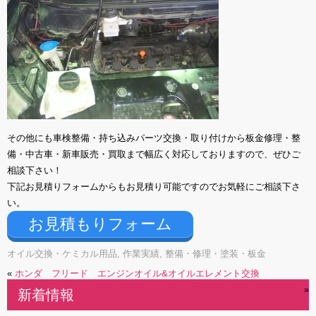
その他にも車検整備・持ち込みパーツ交換・取り付けから板金修理・整
備・中古車・新車販売・買取まで幅広く対応しておりますので、ぜひご
相談下さい！
下記お見積りフォームからもお見積り可能ですのでお気軽にご相談下さ
い。
お見積もりフォーム
オイル交換・ケミカル用品
,
作業実績
,
整備・修理・塗装・板金
«
ホンダ フリード エンジンオイル&オイルエレメント交換
日産 エクストレイル ランニングボード取り付け
»
新着情報