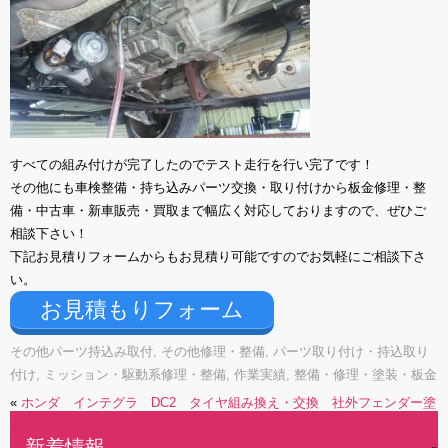
すべての組み付けが完了したのでテスト走行を行い完了です！
その他にも車検整備・持ち込みパーツ交換・取り付けから板金修理・整
備・中古車・新車販売・買取まで幅広く対応しておりますので、ぜひご
相談下さい！
下記お見積りフォームからもお見積り可能ですのでお気軽にご相談下さ
い。
お見積もりフォーム
その他パーツ持込み取付
,
その他修理・整備
,
パーツ取り付け・持込取り
付け
,
ミッション・駆動系修理・整備
,
作業実績
,
整備・修理・塗装・板金
«
ホンダ インテグラ DC2 タイヤ組み換え・交換 社外フェンダー塗
装取り付け パート1
新着情報