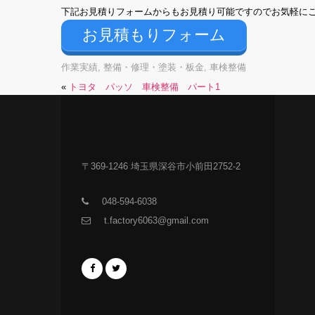
下記お見積りフォームからもお見積り可能ですのでお気軽に
お見積もりフォーム
作業実績
,
整備・修理・塗装・板金
,
車検整備
«
トヨタ パッソ 車検整備 パート1
〒369-1246 埼玉県深谷市小前田2752-2
048-594-6038
t.factory6063@gmail.com