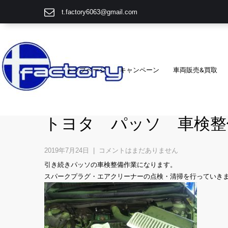
t.factory6063@gmail.com
トップページ
キャンペーン
車両販売&買取
トヨタ パッソ 車検整
2019年7月24日
|
コメントはまだありません
引き続きパッソの車検整備作業になります。
スパークプラグ・エアクリーナーの点検・清掃を行っていき