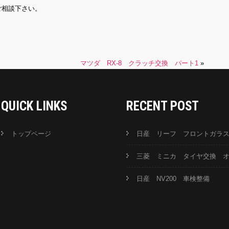
ご相談下さい。
マツダ RX-8 クラッチ交換 パート1
»
QUICK LINKS
RECENT POST
トップページ
日産 リーフ フロントガラ
三菱 ミニカ タイヤ交換 
日産 NV200 車検整備