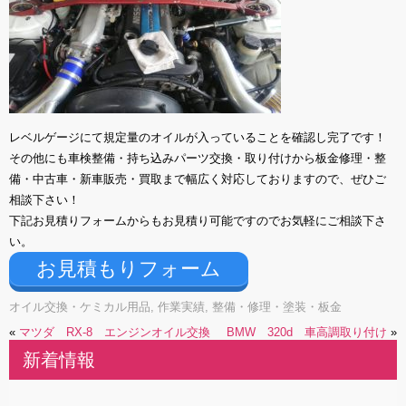
レベルゲージにて規定量のオイルが入っていることを確認し完了です！
その他にも車検整備・持ち込みパーツ交換・取り付けから板金修理・整
備・中古車・新車販売・買取まで幅広く対応しておりますので、ぜひご
相談下さい！
下記お見積りフォームからもお見積り可能ですのでお気軽にご相談下さ
い。
お見積もりフォーム
オイル交換・ケミカル用品
,
作業実績
,
整備・修理・塗装・板金
«
マツダ RX-8 エンジンオイル交換
BMW 320d 車高調取り付け
»
新着情報