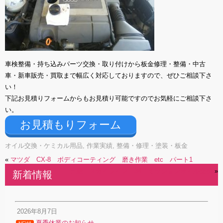
車検整備・持ち込みパーツ交換・取り付けから板金修理・整備・中古
車・新車販売・買取まで幅広く対応しておりますので、ぜひご相談下さ
い！
下記お見積りフォームからもお見積り可能ですのでお気軽にご相談下さ
い。
お見積もりフォーム
オイル交換・ケミカル用品
,
作業実績
,
整備・修理・塗装・板金
«
マツダ CX-8 ボディコーティング 磨き作業 etc パート1
日産 スカイライン 34 ミッションオイル交換
»
新着情報
2026年8月7日
夏季休業のお知らせ