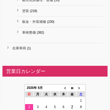
吸排気系修理・整備
(33)
塗装
(218)
板金・外装補修
(230)
車検整備
(382)
在庫車両
(1)
営業日カレンダー
2026年 8月
日
月
火
水
木
金
土
1
2
3
4
5
6
7
8