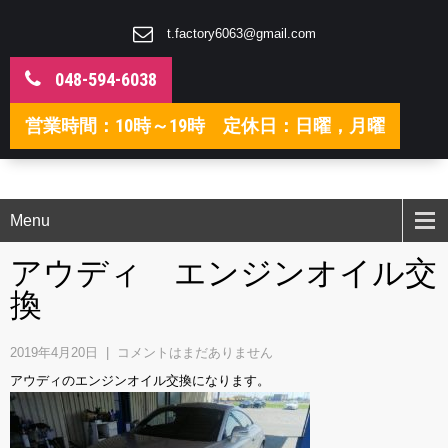
t.factory6063@gmail.com
048-594-6038
営業時間：10時～19時 定休日：日曜，月曜
Menu
アウディ エンジンオイル交
換
2019年4月20日
|
コメントはまだありません
アウディのエンジンオイル交換になります。