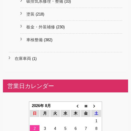
吸排気系修理・整備
(33)
塗装
(218)
板金・外装補修
(230)
車検整備
(382)
在庫車両
(1)
営業日カレンダー
2026年 8月
日
月
火
水
木
金
土
1
2
3
4
5
6
7
8