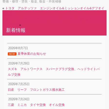
整備・修理・塗装・板金
,
板金・外装補修
«
トヨタ アルテッツァ エンジンオイル&ミッションオイル&デフオイ
ル交換
日産 フェアレディZ タイロッドエンドブーツ&ロアボールジョイント
ブーツ交換
»
新着情報
2026年8月7日
夏季休業のお知らせ
NEW!
2026年7月29日
スズキ アルトワークス スパークプラグ交換、ヘッドライトバ
ルブ交換
2026年7月25日
日産 リーフ フロントガラス撥水施工
2026年7月24日
三菱 ミニカ タイヤ交換 オイル交換