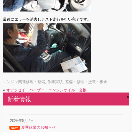
最後にエラーを消去しテスト走行を行い完了です。
エンジン関連修理・整備
,
作業実績
,
整備・修理・塗装・板金
«
オデッセイ バイザー エンジンオイル 交換
アルテッツァ エアクリーナー 交換 HKS
»
新着情報
2026年8月7日
夏季休業のお知らせ
NEW!