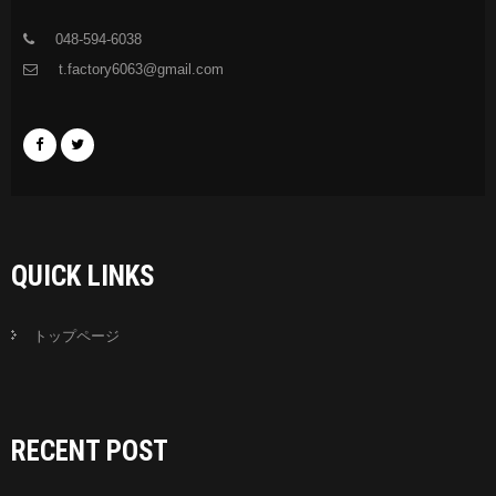
048-594-6038
t.factory6063@gmail.com
QUICK LINKS
トップページ
RECENT POST