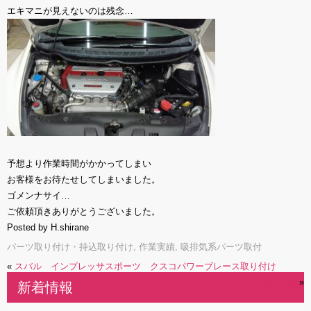
エキマニが見えないのは残念…
予想より作業時間がかかってしまい
お客様をお待たせしてしまいました。
ゴメンナサイ…
ご依頼頂きありがとうございました。
Posted by H.shirane
パーツ取り付け・持込取り付け
,
作業実績
,
吸排気系パーツ取付
«
スバル インプレッサスポーツ クスコパワーブレース取り付け
ダイハツ コペン シフトロッドオイル漏れ修理
»
新着情報