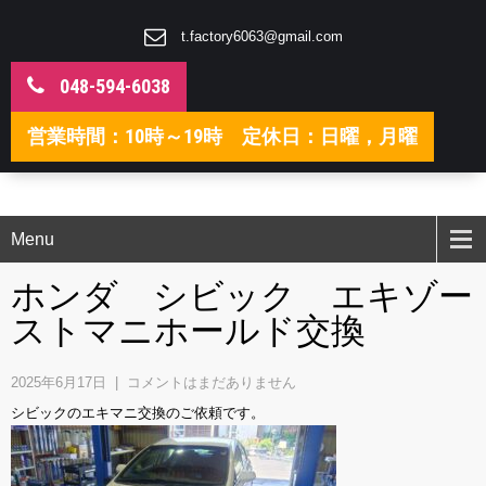
t.factory6063@gmail.com
048-594-6038
営業時間：10時～19時 定休日：日曜，月曜
Menu
ホンダ シビック エキゾー
ストマニホールド交換
2025年6月17日
|
コメントはまだありません
シビックのエキマニ交換のご依頼です。