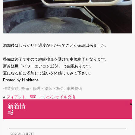
添加後はしっかりと温度が下がってことが確認出来ました。
整備は終了ですので継続検査を受けて車検終了となります。
新冷媒用「パワーエアコン1234」は在庫あります。
夏になる前に添加して違いを体感してみて下さい。
Posted by H.shirane
作業実績
,
整備・修理・塗装・板金
,
車検整備
«
フィアット 500 エンジンオイル交換
トヨタ クラウン フロントウインドウサイドモール交換
»
新着情
報
2026年8月7日