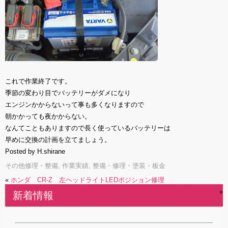
これで作業終了です。
季節の変わり目でバッテリーがダメになり
エンジンかからないって事も多くなりますので
朝かかっても夜かからない。
なんてこともありますので長く使っているバッテリーは
早めに交換の計画を立てましょう。
Posted by H.shirane
その他修理・整備
,
作業実績
,
整備・修理・塗装・板金
«
ホンダ CR-Z 左ヘッドライトLEDポジション修理
三菱 ekスペース エアコンコンデンサー交換
»
新着情報