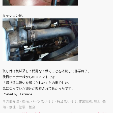
ミッション側。
取り付け後試乗して問題なく動くことを確認して作業終了。
後日オーナー様からのコメントでは
「帰り道に違いを感じられた」との事でした。
気になっていた部分が改善されて良かったです。
Posted by H.shirane
その他修理・整備
,
パーツ取り付け・持込取り付け
,
作業実績
,
加工
,
整
備・修理・塗装・板金