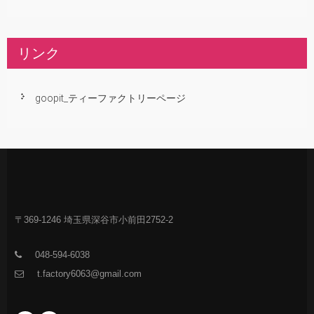
リンク
goopit_ティーファクトリーページ
〒369-1246 埼玉県深谷市小前田2752-2
048-594-6038
t.factory6063@gmail.com