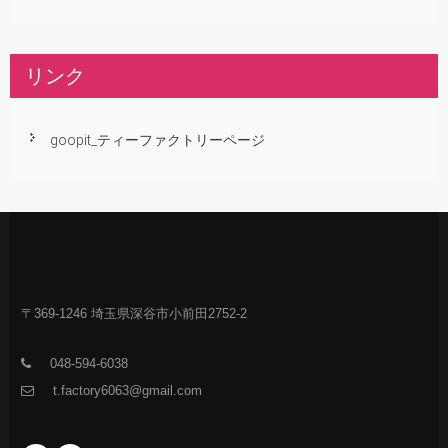
リンク
goopit_ティーファクトリーページ
〒369-1246 埼玉県深谷市小前田2752-2
048-594-6038
t.factory6063@gmail.com