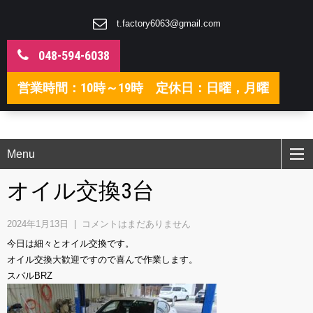
t.factory6063@gmail.com
048-594-6038
営業時間：10時～19時 定休日：日曜，月曜
Menu
オイル交換3台
2024年1月13日
|
コメントはまだありません
今日は細々とオイル交換です。
オイル交換大歓迎ですので喜んで作業します。
スバルBRZ