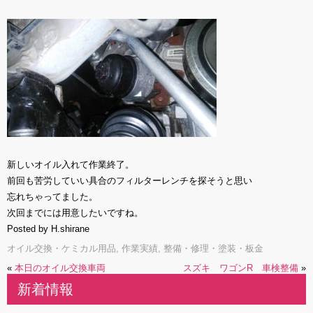
新しいオイル入れて作業終了。
前回も苦労していい具合のフィルターレンチを探そうと思い
忘れちゃってました。
次回までには用意したいですね。
Posted by H.shirane
オイル交換・ケミカル用品
,
作業実績
,
整備・修理・塗装・板金
«
本日のオイル交換車両
スズキ ワゴンR 車検整備
»
新着情報