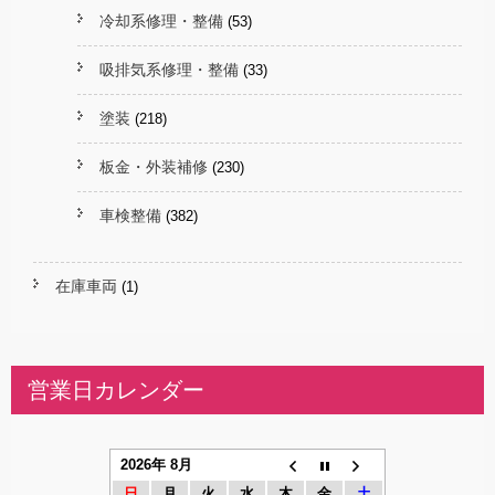
冷却系修理・整備
(53)
吸排気系修理・整備
(33)
塗装
(218)
板金・外装補修
(230)
車検整備
(382)
在庫車両
(1)
営業日カレンダー
2026年 8月
日
月
火
水
木
金
土