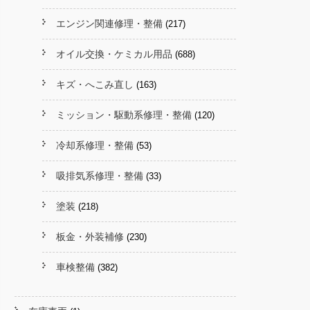
エンジン関連修理・整備
(217)
オイル交換・ケミカル用品
(688)
キズ・へこみ直し
(163)
ミッション・駆動系修理・整備
(120)
冷却系修理・整備
(53)
吸排気系修理・整備
(33)
塗装
(218)
板金・外装補修
(230)
車検整備
(382)