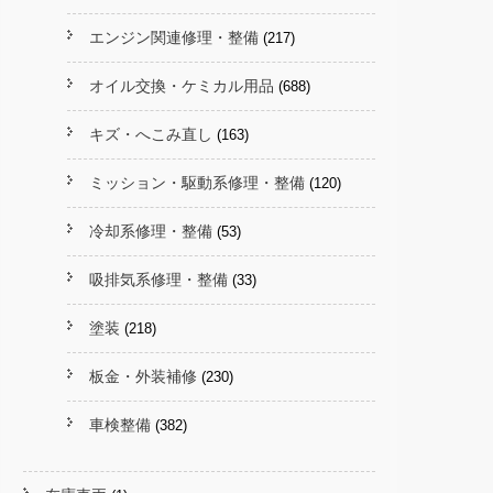
エンジン関連修理・整備
(217)
オイル交換・ケミカル用品
(688)
キズ・へこみ直し
(163)
ミッション・駆動系修理・整備
(120)
冷却系修理・整備
(53)
吸排気系修理・整備
(33)
塗装
(218)
板金・外装補修
(230)
車検整備
(382)