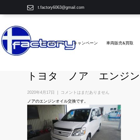
t.factory6063@gmail.com
トップページ
キャンペーン
車両販売&買取
トヨタ ノア エンジン
2020年4月17日
|
コメントはまだありません
ノアのエンジンオイル交換です。