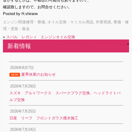
音がするとかは、不都合の可能性もありますので、
確認致しますので、お問合せください。
Posted by H.shirane
エンジン関連修理・整備
,
オイル交換・ケミカル用品
,
作業実績
,
整備・修
理・塗装・板金
«
スバル レガシィ エンジンオイル交換
ホンダ インテグラ ミラーベース交換
»
新着情報
2026年8月7日
夏季休業のお知らせ
NEW!
2026年7月29日
スズキ アルトワークス スパークプラグ交換、ヘッドライトバ
ルブ交換
2026年7月25日
日産 リーフ フロントガラス撥水施工
2026年7月24日