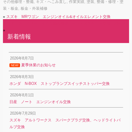
その他修理・整備
,
キズ・へこみ直し
,
作業実績
,
塗装
,
整備・修理・塗
装・板金
,
板金・外装補修
«
スズキ MRワゴン エンジンオイル&オイルエレメント交換
トヨタ チェイサー オイル漏れ修理 ヘッドガスケット交換 パート1
»
新着情報
2026年8月7日
夏季休業のお知らせ
NEW!
2026年8月3日
ホンダ N-BOX ストップランプスイッチストッパー交換
2026年8月1日
日産 ノート エンジンオイル交換
2026年7月29日
スズキ アルトワークス スパークプラグ交換、ヘッドライトバ
ルブ交換