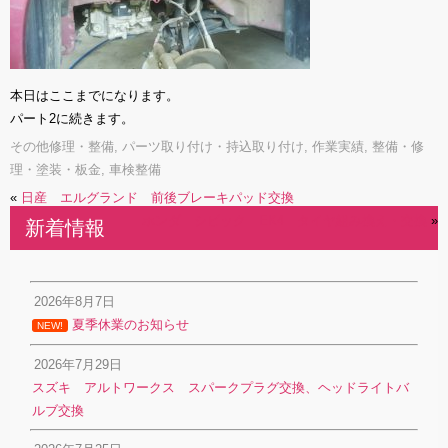
本日はここまでになります。
パート2に続きます。
その他修理・整備
,
パーツ取り付け・持込取り付け
,
作業実績
,
整備・修
理・塗装・板金
,
車検整備
«
日産 エルグランド 前後ブレーキパッド交換
ホンダ シビック EK4 タイヤ組み換え・交換
»
新着情報
2026年8月7日
夏季休業のお知らせ
NEW!
2026年7月29日
スズキ アルトワークス スパークプラグ交換、ヘッドライトバ
ルブ交換