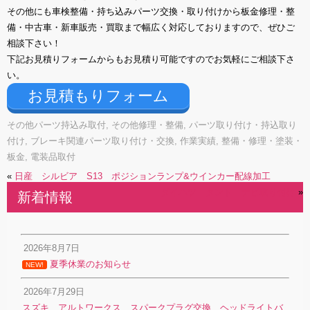
その他にも車検整備・持ち込みパーツ交換・取り付けから板金修理・整
備・中古車・新車販売・買取まで幅広く対応しておりますので、ぜひご
相談下さい！
下記お見積りフォームからもお見積り可能ですのでお気軽にご相談下さ
い。
お見積もりフォーム
その他パーツ持込み取付
,
その他修理・整備
,
パーツ取り付け・持込取り
付け
,
ブレーキ関連パーツ取り付け・交換
,
作業実績
,
整備・修理・塗装・
板金
,
電装品取付
«
日産 シルビア S13 ポジションランプ&ウインカー配線加工
ダイハツ タント ナビ取り付け
»
新着情報
2026年8月7日
夏季休業のお知らせ
NEW!
2026年7月29日
スズキ アルトワークス スパークプラグ交換、ヘッドライトバ