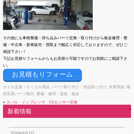
その他にも車検整備・持ち込みパーツ交換・取り付けから板金修理・整
備・中古車・新車販売・買取まで幅広く対応しておりますので、ぜひご
相談下さい！
下記お見積りフォームからもお見積り可能ですのでお気軽にご相談下さ
い。
お見積もりフォーム
オイル交換・ケミカル用品
,
パーツ取り付け・持込取り付け
,
作業実績
,
吸
排気系パーツ取付
,
整備・修理・塗装・板金
«
スバル インプレッサ O2センサー交換
トヨタ ノア タイヤ組み換え・交換
»
新着情報
2026年8月7日