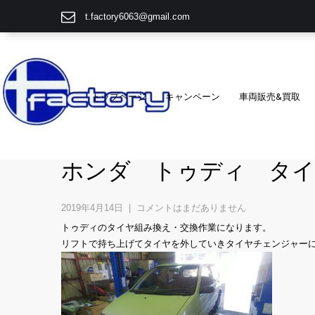
t.factory6063@gmail.com
トップページ
キャンペーン
車両販売&買取
ホンダ トゥディ タイ
2019年4月14日
|
コメントはまだありません
トゥディのタイヤ組み換え・交換作業になります。
リフトで持ち上げてタイヤを外していきタイヤチェンジャー