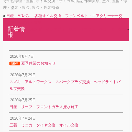
その他修理・整備
,
オイル交換・ケミカル用品
,
作業実績
,
塗装
,
整備・修
理・塗装・板金
,
板金・外装補修
«
日産 ADバン 各種オイル交換 ファンベルト・エアクリーナー交
換 下回り点検・洗浄
新着情
ホンダ インテグラ DC2 リアブレーキローター交換
»
報
2026年8月7日
夏季休業のお知らせ
NEW!
2026年7月29日
スズキ アルトワークス スパークプラグ交換、ヘッドライトバ
ルブ交換
2026年7月25日
日産 リーフ フロントガラス撥水施工
2026年7月24日
三菱 ミニカ タイヤ交換 オイル交換