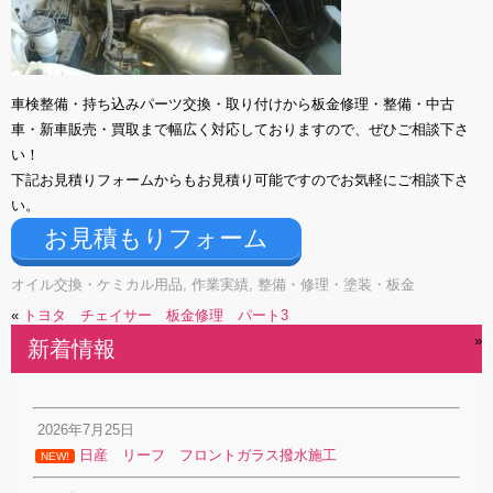
車検整備・持ち込みパーツ交換・取り付けから板金修理・整備・中古
車・新車販売・買取まで幅広く対応しておりますので、ぜひご相談下さ
い！
下記お見積りフォームからもお見積り可能ですのでお気軽にご相談下さ
い。
お見積もりフォーム
オイル交換・ケミカル用品
,
作業実績
,
整備・修理・塗装・板金
«
トヨタ チェイサー 板金修理 パート3
トヨタ チェイサー 板金修理 パート4 完成！
»
新着情報
2026年7月25日
日産 リーフ フロントガラス撥水施工
NEW!