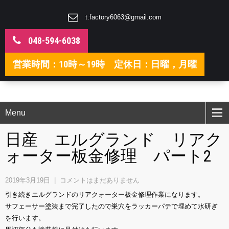
t.factory6063@gmail.com
048-594-6038
営業時間：10時～19時 定休日：日曜，月曜
Menu
日産 エルグランド リアク
ォーター板金修理 パート2
2019年3月19日
|
コメントはまだありません
引き続きエルグランドのリアクォーター板金修理作業になります。
サフェーサー塗装まで完了したので巣穴をラッカーパテで埋めて水研ぎ
を行います。