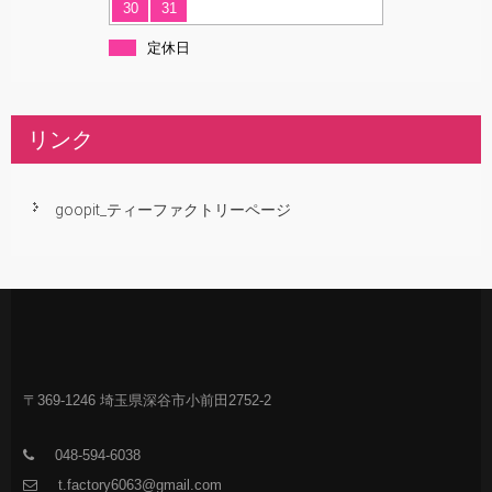
30
31
定休日
リンク
goopit_ティーファクトリーページ
〒369-1246 埼玉県深谷市小前田2752-2
048-594-6038
t.factory6063@gmail.com