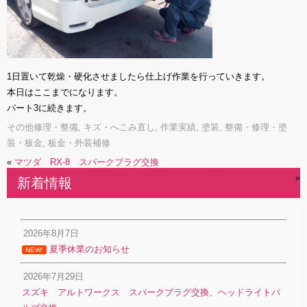
1日置いて乾燥・硬化させましたら仕上げ作業を行っていきます。
本日はここまでになります。
パート3に続きます。
その他修理・整備
,
キズ・へこみ直し
,
作業実績
,
塗装
,
整備・修理・塗
装・板金
,
板金・外装補修
«
マツダ RX-8 スパークプラグ交換
スバル レガシィ グリル 塗装 パート1
»
新着情報
2026年8月7日
夏季休業のお知らせ
NEW!
2026年7月29日
スズキ アルトワークス スパークプラグ交換、ヘッドライトバ