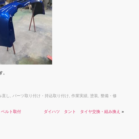
す。
み直し
,
パーツ取り付け・持込取り付け
,
作業実績
,
塗装
,
整備・修
トベルト取付
ダイハツ タント タイヤ交換・組み換え
»