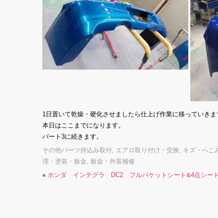
1日置いて乾燥・硬化させましたら仕上げ作業に移っていきま
本日はここまでになります。
パート3に続きます。
その他パーツ持込み取付
,
エアロ取り付け・交換
,
キズ・へこ
理・塗装・板金
,
板金・外装補修
«
ホンダ インテグラ DC2 フルバケットシート&4点シー