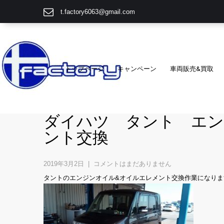
t.factory6063@gmail.com
トップページ
キャンペーン
車両販売&買取
ダイハツ タント エン
ント交換
2019年3月2日
|
コメントはまだありません
タントのエンジンオイル&オイルエレメント交換作業になりま