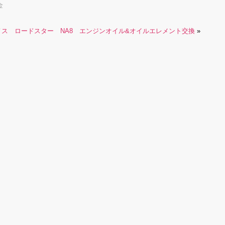
金
ノス ロードスター NA8 エンジンオイル&オイルエレメント交換
»