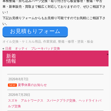
車検整備・持ち込みパーツ交換・取り付けから板金修理・整備・中古
車・新車販売・買取まで幅広く対応しておりますので、ぜひご相談下さ
い！
下記お見積りフォームからもお見積り可能ですのでお気軽にご相談下さ
い。
お見積もりフォーム
オイル交換・ケミカル用品
,
作業実績
,
整備・修理・塗装・板金
«
日産 オッティ ブレーキパッド交換
ダイハツ タント エンジンオイル&オイルエレメント交換
»
新着
情報
2026年8月7日
夏季休業のお知らせ
NEW!
2026年7月29日
スズキ アルトワークス スパークプラグ交換、ヘッドライトバ
ルブ交換