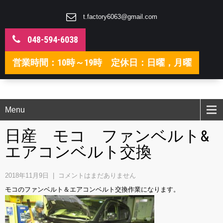
t.factory6063@gmail.com
048-594-6038
営業時間：10時～19時 定休日：日曜，月曜
Menu
日産 モコ ファンベルト&
エアコンベルト交換
2018年11月9日
|
コメントはまだありません
モコのファンベルト＆エアコンベルト交換作業になります。