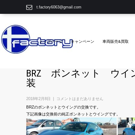
t.factory6063@gmail.com
トップページ
キャンペーン
車両販売&買取
BRZ ボンネット ウ
装
2018年2月8日
|
コメントはまだありません
BRZのボンネットとウイングの交換です。
下記画像は交換前の純正ボンネットとウイングです。