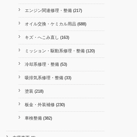
エンジン関連修理・整備
(217)
オイル交換・ケミカル用品
(688)
キズ・へこみ直し
(163)
ミッション・駆動系修理・整備
(120)
冷却系修理・整備
(53)
吸排気系修理・整備
(33)
塗装
(218)
板金・外装補修
(230)
車検整備
(382)