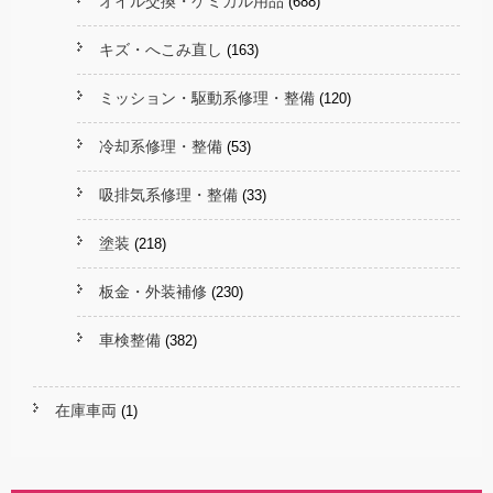
オイル交換・ケミカル用品
(688)
キズ・へこみ直し
(163)
ミッション・駆動系修理・整備
(120)
冷却系修理・整備
(53)
吸排気系修理・整備
(33)
塗装
(218)
板金・外装補修
(230)
車検整備
(382)
在庫車両
(1)